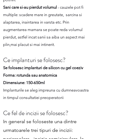
Sani care si-au pierdut volumul
- cauzele pot fi
multiple: scadere mare in greutate, sarcina si
alaptarea, inaintarea in varsta etc. Prin
augmentarea mamara se poate reda volumul
pierdut, astfel incat sanii sa aiba un aspect mai
plin,mai placut si mai intinerit.
Ce implanturi se folosesc?
Se folosesc i
mplanturi de silicon cu gel coeziv
Forma: rotunda sau anatomica
Dimensiune: 150-650ml
Implanturile se aleg impreuna cu dumneavoastra
in timpul consultatiei preoperatorii
Ce fel de incizii se folosesc?
In general se foloseste una dintre
urmatoarele trei tipuri de incizii:
periareolara - incizie semicirculara, la