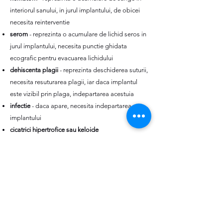
interiorul sanului, in jurul implantului, de obicei
necesita reinterventie
serom
- reprezinta o acumulare de lichid seros in
jurul implantului, necesita punctie ghidata
ecografic pentru evacuarea lichidului
dehiscenta plagii
- reprezinta deschiderea suturii,
necesita resuturarea plagii, iar daca implantul
este vizibil prin plaga, indepartarea acestuia
infectie
- daca apare, necesita indepartarea
implantului
cicatrici hipertrofice sau keloide
contractura capsulara
- reprezinta formarea unui
invelis de tesut conjuctiv ce inconjoara implantul,
care in timp se poate ingrosa, devenind contractil
si dureros.
Intrebari frecvente
Ce pasi trebuie urmati pentru o operatie de