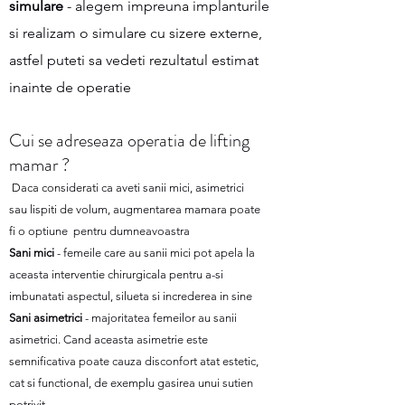
simulare
- alegem impreuna implanturile
si realizam o simulare cu sizere externe,
astfel puteti sa vedeti rezultatul estimat
inainte de operatie
Cui se adreseaza operatia de lifting
mamar ?
Daca considerati ca aveti sanii mici, asimetrici
sau lispiti de volum, augmentarea mamara poate
fi o optiune pentru dumneavoastra
Sani mici
- femeile care au sanii mici pot apela la
aceasta interventie chirurgicala pentru a-si
imbunatati aspectul, silueta si increderea in sine
Sani asimetrici
- majoritatea femeilor au sanii
asimetrici. Cand aceasta asimetrie este
semnificativa poate cauza disconfort atat estetic,
cat si functional, de exemplu gasirea unui sutien
potrivit