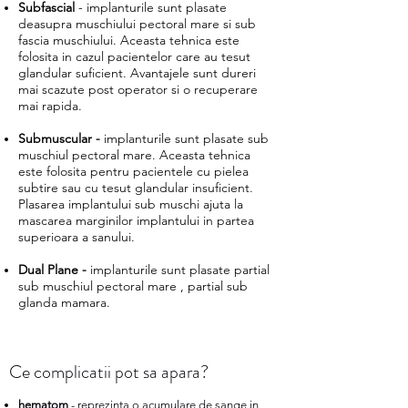
Subfascial
- implanturile sunt plasate
deasupra muschiului pectoral mare​ si sub
fascia muschiului. Aceasta tehnica este
folosita in cazul pacientelor care au tesut
glandular suficient. Avantajele sunt dureri
mai scazute post operator si o recuperare
mai rapida.
Submuscular -
implanturile sunt plasate sub
muschiul pectoral mare. Aceasta tehnica
este folosita pentru pacientele cu pielea
subtire sau cu tesut glandular insuficient.
Plasarea implantului sub muschi ajuta la
mascarea marginilor implantului in partea
superioara a sanului.
Dual Plane -
implanturile sunt plasate partial
sub muschiul pectoral mare , partial sub
glanda mamara.
Ce complicatii pot sa apara?
hematom
- reprezinta o acumulare de sange in