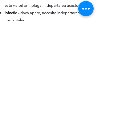
este vizibil prin plaga, indepartarea acestuia
infectie
- daca apare, necesita indepartarea
implantului
cicatrici hipertrofice sau keloide
contractura capsulara
- reprezinta formarea unui
invelis de tesut conjuctiv ce inconjoara implantul,
care in timp se poate ingrosa, devenind contractil
si dureros.
Intrebari frecvente
Ce pasi trebuie urmati pentru o operatie de
augmentare mamara?
Va programati la o consultatie
In cadrul consultatiei vi se fac
masuratori, se stabileste tipul
inciziei si pozitionarea
implanturilor, se alege
marimea, forma si tipul
implanturilor, se realizeaza o