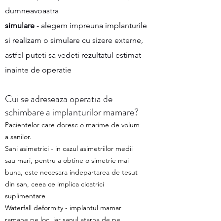
dumneavoastra
simulare
- alegem impreuna implanturile
si realizam o simulare cu sizere externe,
astfel puteti sa vedeti rezultatul estimat
inainte de operatie
Cui se adreseaza operatia de
schimbare a implanturilor mamare?
Pacientelor care doresc o marime de volum
a sanilor.
Sani asimetrici - in cazul asimetriilor medii
sau mari, pentru a obtine o simetrie mai
buna, este necesara indepartarea de tesut
din san, ceea ce implica cicatrici
suplimentare
Waterfall deformity - implantul mamar
ramane pe loc, iar sanul atarna de pe