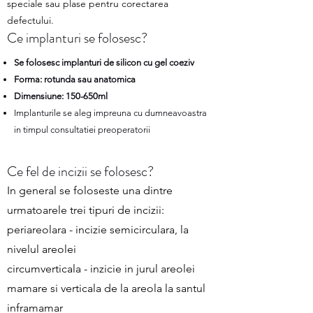
speciale sau plase pentru corectarea
defectului.
Ce implanturi se folosesc?
Se folosesc i
mplanturi de silicon cu gel coeziv
Forma: rotunda sau anatomica
Dimensiune: 150-650ml
Implanturile se aleg impreuna cu dumneavoastra
in timpul consultatiei preoperatorii
Ce fel de incizii se folosesc?
In general se foloseste una dintre
urmatoarele trei tipuri de incizii:
periareolara - incizie semicirculara, la
nivelul areolei
circumverticala - inzicie in jurul areolei
mamare si verticala de la areola la santul
inframamar