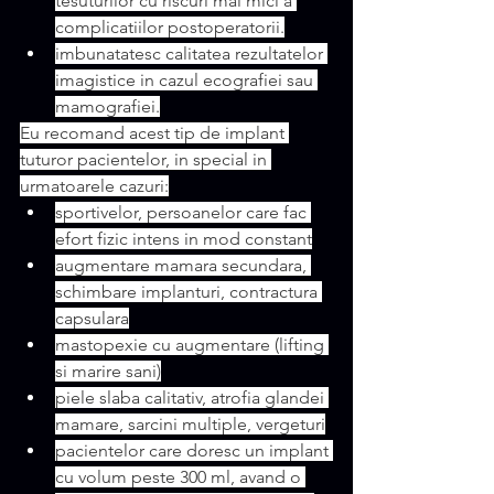
tesuturilor cu riscuri mai mici a 
complicatiilor postoperatorii.
imbunatatesc calitatea rezultatelor 
imagistice in cazul ecografiei sau 
mamografiei.
Eu recomand acest tip de implant 
tuturor pacientelor, in special in 
urmatoarele cazuri:
sportivelor, persoanelor care fac 
efort fizic intens in mod constant
augmentare mamara secundara, 
schimbare implanturi, contractura 
capsulara
mastopexie cu augmentare (lifting 
si marire sani)
piele slaba calitativ, atrofia glandei 
mamare, sarcini multiple, vergeturi
pacientelor care doresc un implant 
cu volum peste 300 ml, avand o 