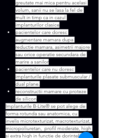
greutate mai mica pentru acelasi 
volum, sanii nu se lasa la fel de 
mult in timp ca in cazul 
implanturilor clasice
pacientelor care doresc 
augmentare mamara dupa 
reductie mamara, asimetrii majore 
sau orice operatie secundara de 
marire a sanilor
pacientelor care nu doresc 
implanturile plasate submuscular / 
dual plane.
reconstructii mamare cu proteze 
de silicon
Implanturile B-Lite® se pot alege de 
forma rotunda sau anatomica, cu 
invelis microtexturizat, macrotexturizat, 
micropoliuretan,  profil moderate, high 
si extra high in functie de dorintele si 