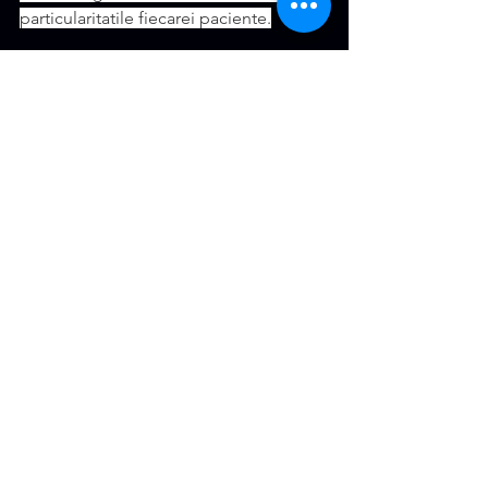
particularitatile fiecarei paciente.
Te astept la o consultatie pentru a simti 
diferenta dintre B-Lite® si alte 
implanturi.