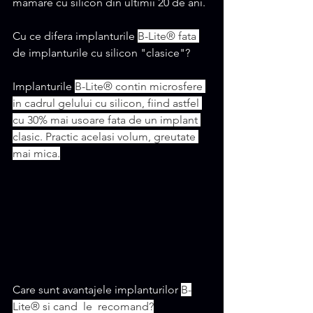
mamare cu silicon din ultimii 20 de ani. 
Cu ce difera implanturile 
B-Lite® fata 
de implanturile cu silicon "clasice"? 
Implanturile 
B-Lite® contin microsfere 
in cadrul gelului cu silicon, fiind astfel 
cu 30% mai usoare fata de un implant 
clasic. Practic acelasi volum, greutate 
mai mica.
Care sunt avantajele implanturilor 
B-
Lite® si cand  le  recomand?