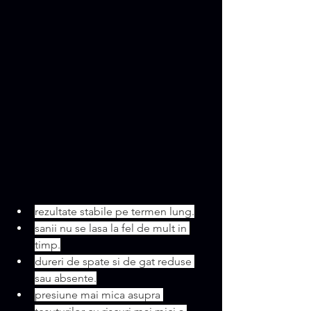
rezultate stabile pe termen lung.
sanii nu se lasa la fel de mult in 
timp.
dureri de spate si de gat reduse 
sau absente.
presiune mai mica asupra 